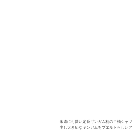
永遠に可愛い定番ギンガム柄の半袖シャ
少し大きめなギンガムをプエルトらしい