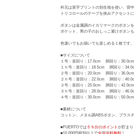
衿元は英字プリントの別生地を使い、背
トリコロールのテープを挟みアクセント
ボタンは金属調のイカリマークのボタン
ポケット、男の子のおしっこ避けボタン
色違いでもお揃いでも楽しめる１枚です
■サイズについて
１号：首回り：17.0cm 胴回り：30.0c
１ｈ号：首回り：18.5cm 胴回り：34.0
２号：首回り：20.0cm 胴回り：36.0c
２ｈ号：首回り：22.0cm 胴回り：40.0
３号：首回り：25.0cm 胴回り：42.0c
３ｈ号：首回り：28.0cm 胴回り：46.0
４号：首回り：30.0cm 胴回り：50.0c
■素材について
コットン、メタル調ABSボタン、プラス
■PUERTOでは
５％分のポイント
が貯まり
■10,000円税別以上で
全国送料無料
！