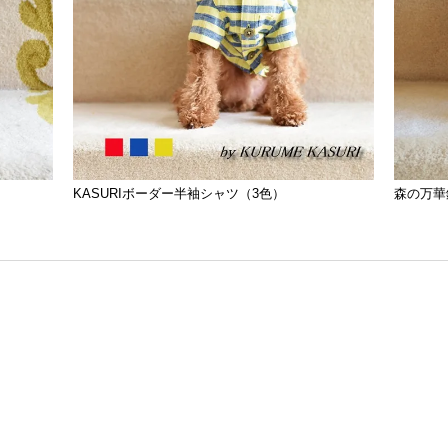
KASURIボーダー半袖シャツ（3色）
森の万華鏡 