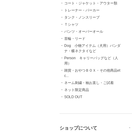
コート・ジャケット・アウター類
トレーナー・パーカー
タンク・ノンスリーブ
Ｔシャツ
パンツ・オーバーオール
首輪・リード
Dog 小物アイテム（犬用）バンダ
ナ・蝶ネクタイなど
Person キャリーバッグなど（人
用）
雑貨・おやつＢＯＸ・その他商品et
c...
ネーム刺繍・袖お直し・ご試着
ネット限定商品
SOLD OUT
ショップについて