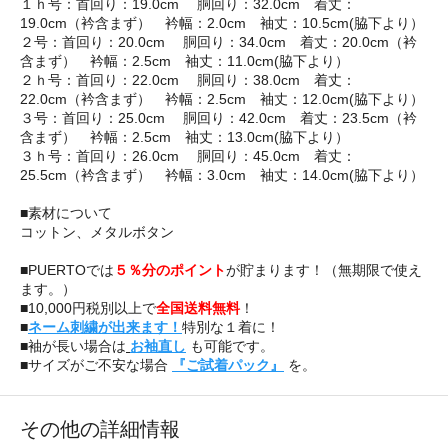
１ｈ号：首回り：19.0cm 胴回り：32.0cm 着丈：
19.0cm（衿含まず） 衿幅：2.0cm 袖丈：10.5cm(脇下より）
２号：首回り：20.0cm 胴回り：34.0cm 着丈：20.0cm（衿
含まず） 衿幅：2.5cm 袖丈：11.0cm(脇下より）
２ｈ号：首回り：22.0cm 胴回り：38.0cm 着丈：
22.0cm（衿含まず） 衿幅：2.5cm 袖丈：12.0cm(脇下より）
３号：首回り：25.0cm 胴回り：42.0cm 着丈：23.5cm（衿
含まず） 衿幅：2.5cm 袖丈：13.0cm(脇下より）
３ｈ号：首回り：26.0cm 胴回り：45.0cm 着丈：
25.5cm（衿含まず） 衿幅：3.0cm 袖丈：14.0cm(脇下より）
■素材について
コットン、メタルボタン
■PUERTOでは
５％分のポイント
が貯まります！（無期限で使え
ます。）
■10,000円税別以上で
全国送料無料
！
■
ネーム刺繍が出来ます！
特別な１着に！
■袖が長い場合は
お袖直し
も可能です。
■サイズがご不安な場合
『ご試着パック』
を。
その他の詳細情報