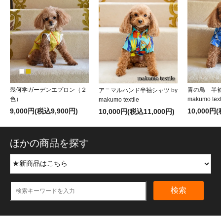
幾何学ガーデンエプロン（２
青の鳥 半袖
アニマルハンド半袖シャツ by
色）
makumo text
makumo textile
9,000円(税込9,900円)
10,000円
10,000円(税込11,000円)
ほかの商品を探す
検索