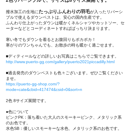
2色リバーシブルで、サイズは8サイズ展開です。
たっぷりふんわりの羽毛
撥水加工の生地に
が入ったリバーシ
ブルで使えるダウンベストは、安心の国内生産です。
ふんわり仕上がったダウンは暖かくネルシャツやカットソー、セ
ーターなどとコーディネートすればばっちり決まります。
寒い冬でもダウンを着るとお腹回りもポカポカ！
寒がりのワンちゃんでも、お散歩の時も暖かく過ごせます。
■ディティールなどの詳しいお写真はこちらでご覧できます。
http://www.puerto-gg.com/gallery/puerto2021piccadilly.html
■過去発売のダウンベストも色々ございます。ぜひご覧ください
ませ。
https://puerto-gg-shop.com/?
mode=cate&cbid=417474&csid=0&sort=n
2色 8サイズ展開です。
●色について
ピンクPK：落ち着いた大人のスモーキーピンク、メタリック系
のお色です。
水色SB：優しいスモーキーな水色、メタリック系のお色です。