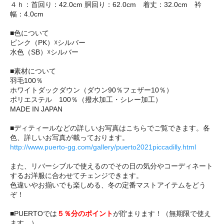
４ｈ：首回り：42.0cm 胴回り：62.0cm 着丈：32.0cm 衿
幅：4.0cm
■色について
ピンク（PK）☓シルバー
水色（SB）☓シルバー
■素材について
羽毛100％
ホワイトダックダウン（ダウン90％フェザー10％）
ポリエステル 100％（撥水加工・シレー加工）
MADE IN JAPAN
■ディティールなどの詳しいお写真はこちらでご覧できます。各
色、詳しいお写真が載っております。
http://www.puerto-gg.com/gallery/puerto2021piccadilly.html
また、リバーシブルで使えるのでその日の気分やコーディネート
するお洋服に合わせてチェンジできます。
色違いやお揃いでも楽しめる、冬の定番マストアイテムをどう
ぞ！
■PUERTOでは
５％分のポイント
が貯まります！（無期限で使え
ます。）