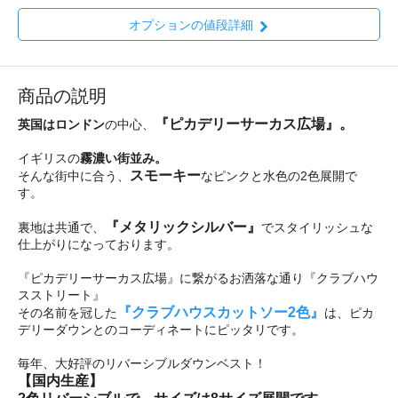
オプションの値段詳細
商品の説明
『ピカデリーサーカス広場』。
英国はロンドン
の中心、
イギリスの
霧濃い街並み。
スモーキー
そんな街中に合う、
なピンクと水色の2色展開で
す。
『メタリックシルバー』
裏地は共通で、
でスタイリッシュな
仕上がりになっております。
『ピカデリーサーカス広場』に繋がるお洒落な通り『クラブハウ
スストリート』
『クラブハウスカットソー2色』
その名前を冠した
は、ピカ
デリーダウンとのコーディネートにピッタリです。
毎年、大好評のリバーシブルダウンベスト！
【国内生産】