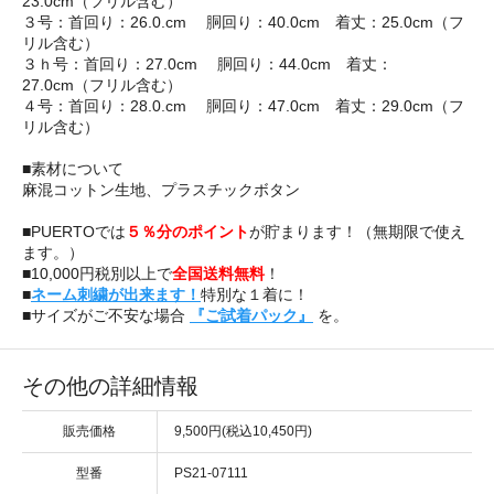
23.0cm（フリル含む）
３号：首回り：26.0.cm 胴回り：40.0cm 着丈：25.0cm（フ
リル含む）
３ｈ号：首回り：27.0cm 胴回り：44.0cm 着丈：
27.0cm（フリル含む）
４号：首回り：28.0.cm 胴回り：47.0cm 着丈：29.0cm（フ
リル含む）
■素材について
麻混コットン生地、プラスチックボタン
■PUERTOでは
５％分のポイント
が貯まります！（無期限で使え
ます。）
■10,000円税別以上で
全国送料無料
！
■
ネーム刺繍が出来ます！
特別な１着に！
■サイズがご不安な場合
『ご試着パック』
を。
その他の詳細情報
販売価格
9,500円(税込10,450円)
型番
PS21-07111