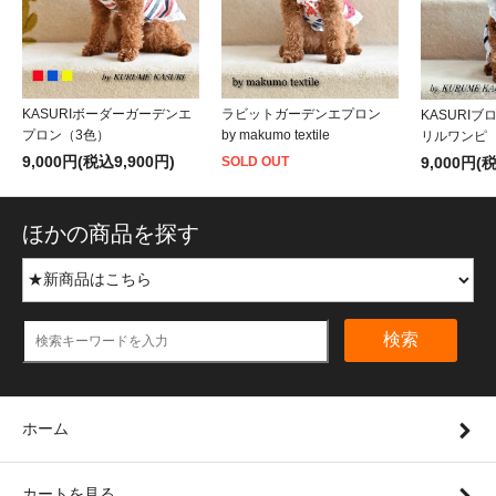
KASURIボーダーガーデンエ
ラビットガーデンエプロン
KASURI
プロン（3色）
by makumo textile
リルワンピ
9,000円(税込9,900円)
9,000円(
SOLD OUT
ほかの商品を探す
検索
ホーム
カートを見る