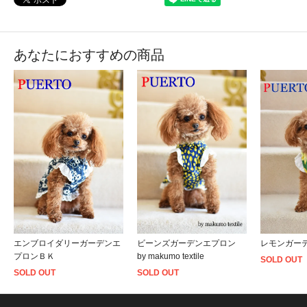
あなたにおすすめの商品
エンブロイダリーガーデンエ
ビーンズガーデンエプロン
レモンガー
プロンＢＫ
by makumo textile
SOLD OUT
SOLD OUT
SOLD OUT