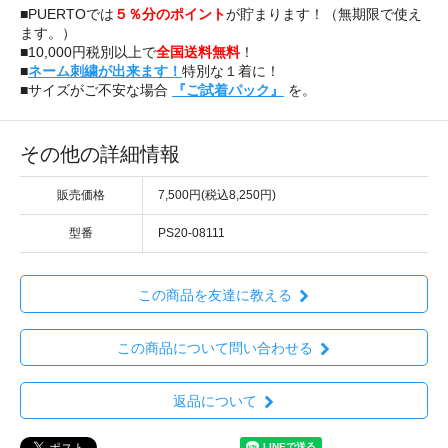
■PUERTOでは
５％分のポイント
が貯まります！（無期限で使え
ます。）
■10,000円税別以上で
全国送料無料
！
■
ネーム刺繍が出来ます！
特別な１着に！
■サイズがご不安な場合
『ご試着パック』
を。
その他の詳細情報
販売価格
7,500円(税込8,250円)
型番
PS20-08111
この商品を友達に教える
この商品について問い合わせる
返品について