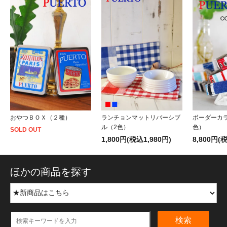
ボーダーカ
おやつＢＯＸ（２種）
ランチョンマットリバーシブ
色）
ル（2色）
SOLD OUT
8,800円(
1,800円(税込1,980円)
ほかの商品を探す
検索