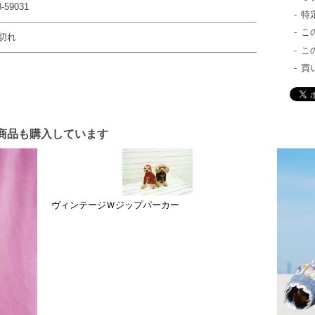
-59031
特
こ
切れ
こ
買
商品も購入しています
ヴィンテージＷジップパーカー