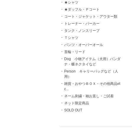
★シャツ
★ダッフル・Ｐコート
コート・ジャケット・アウター類
トレーナー・パーカー
タンク・ノンスリーブ
Ｔシャツ
パンツ・オーバーオール
首輪・リード
Dog 小物アイテム（犬用）バンダ
ナ・蝶ネクタイなど
Person キャリーバッグなど（人
用）
雑貨・おやつＢＯＸ・その他商品et
c...
ネーム刺繍・袖お直し・ご試着
ネット限定商品
SOLD OUT