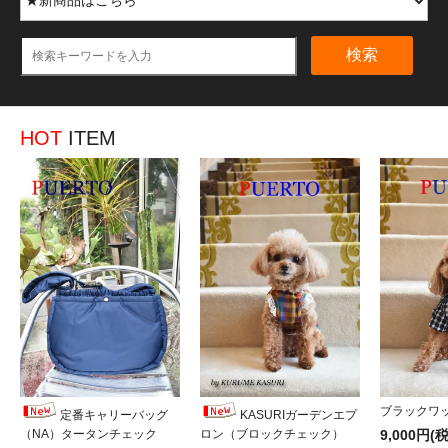
検索
HOT
ITEM
ブラックワ
定番キャリーバッグ
KASURIガーデンエプ
（NA）タータンチェック
ロン（ブロックチェック）
9,000円(