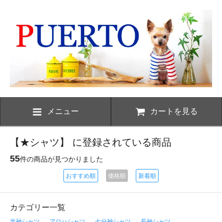
メニュー
カートを見る
【★シャツ】 に登録されている商品
55
件の商品が見つかりました
おすすめ順
価格順
新着順
カテゴリー一覧
半袖シャツ
アロハシャツ
七分袖シャツ
長袖シャツ